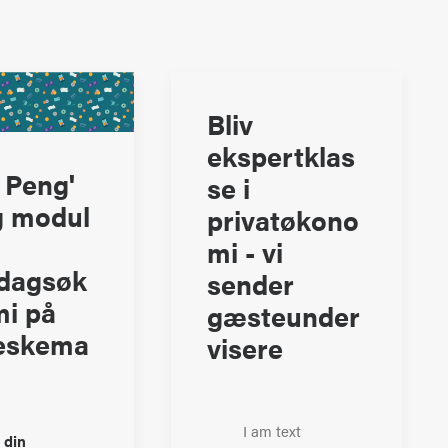
Bliv
ekspertklas
 Peng'
se i
 modul
privatøkono
mi - vi
dagsøk
sender
i på
gæsteunder
eskema
visere
I am text
 din