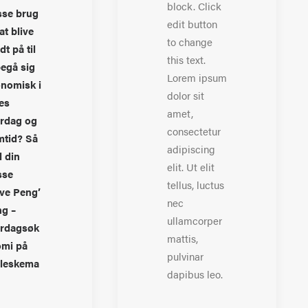
block. Click
sse brug
edit button
at blive
to change
dt på til
this text.
begå sig
Lorem ipsum
nomisk i
dolor sit
es
amet,
rdag og
consectetur
mtid? Så
adipiscing
l din
elit. Ut elit
sse
tellus, luctus
ve Peng’
nec
g –
ullamcorper
rdagsøk
mattis,
mi på
pulvinar
leskema
dapibus leo.