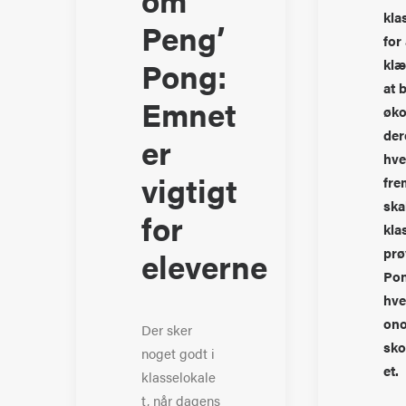
kla
Peng’
for 
Pong:
klæ
at 
Emnet
øko
der
er
hve
vigtigt
fre
ska
for
kla
prø
eleverne
Pon
hve
ono
Der sker
sko
noget godt i
et.
klasselokale
t, når dagens