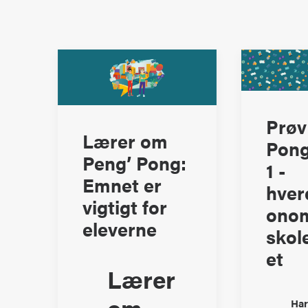
Prøv
Lærer om
Pong
Peng’ Pong:
1 -
Emnet er
hver
vigtigt for
onom
eleverne
skol
et
Lærer
om
Har